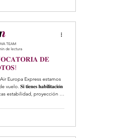
VA TEAM
min de lectura
𝐎𝐂𝐀𝐓𝐎𝐑𝐈𝐀 𝐃𝐄
𝐓𝐎𝐒!
Air Europa Express estamos
𝐢𝐥𝐢𝐭𝐚𝐜𝐢𝐨́𝐧
𝟕, y buscas estabilidad, proyección y
ía en pleno desarrollo, este
no 📌 📍 Base: Madrid. Si te
 y encajas con el perfil que
inscribirte ahora: 👉 https://
lnkd.in/eQb3Kn4r #Pilotos #AirEuropaExpress