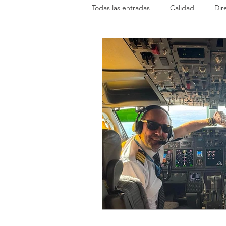
Todas las entradas
Calidad
Dir
Formación
Safety
WebMa
ITAerea
Aniversario
Trai