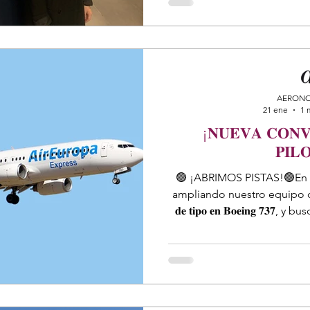
AERONO
21 ene
1 
¡𝐍𝐔𝐄𝐕𝐀 𝐂𝐎𝐍𝐕
𝐏𝐈𝐋
🟢 ¡ABRIMOS PISTAS!🟢En 
ampliando nuestro equipo de vuelo. 𝐒𝐢 𝐭𝐢𝐞𝐧𝐞𝐬 𝐡𝐚
𝐝𝐞 𝐭𝐢𝐩𝐨 𝐞𝐧 𝐁𝐨𝐞𝐢𝐧𝐠 𝟕𝟑
formar parte de una compañ
puede ser tu próximo desti
interesa nuestra propuesta
necesitamos, te invitamos a 