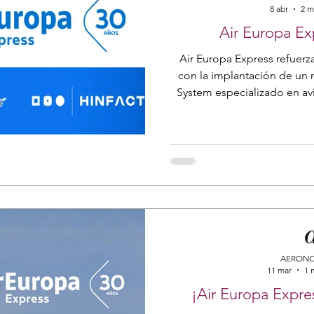
8 abr
2 m
Air Europa Ex
Air Europa Express refuerz
con la implantación de un
System especializado en av
por la digitalización como 
más altos estándares 
profesionalidad, situando a 
proceso 
AERONO
11 mar
1 
¡Air Europa Expre