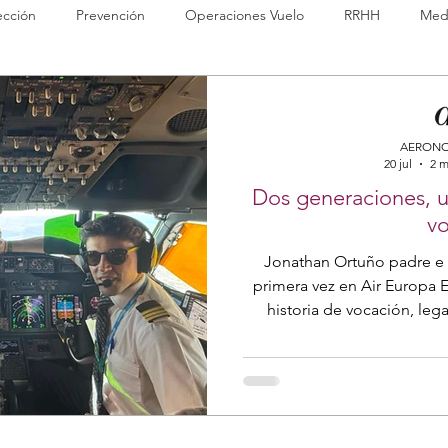
ección
Prevención
Operaciones Vuelo
RRHH
Med
nuals
ISO
Boeing
Web
Tripulaciones
Staff
AERONO
20 jul
2 m
ning
LinkedIn
Hinfact
Apps
Dos generaciones, 
vo
Jonathan Ortuño padre e hijo comparten cab
primera vez en Air Europa 
historia de vocación, lega
avia