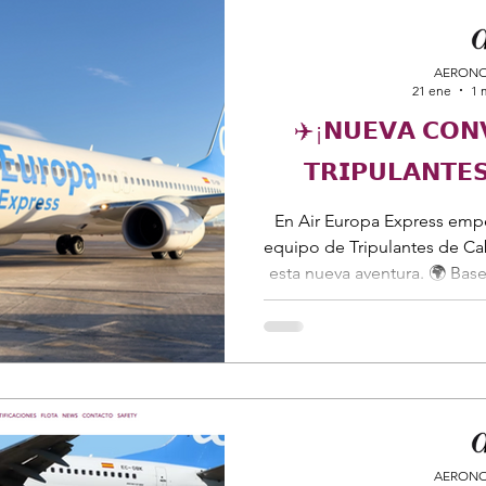
AERONO
21 ene
1 
✈️¡𝗡𝗨𝗘𝗩𝗔 𝗖𝗢𝗡
𝗧𝗥𝗜𝗣𝗨𝗟𝗔𝗡𝗧𝗘
En Air Europa Express emp
equipo de Tripulantes de Cab
esta nueva aventura. 🌍 Bas
y requisitos aquí 👉 https://lnkd.in/eZzPtGFt
AERONO