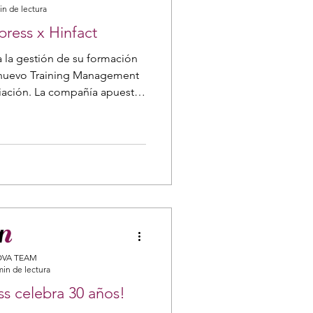
in de lectura
press x Hinfact
a la gestión de su formación
 nuevo Training Management
iación. La compañía apuesta
eje clave para garantizar los
de seguridad, calidad y
las personas en el centro del
formativo.
VA TEAM
min de lectura
ss celebra 30 años!