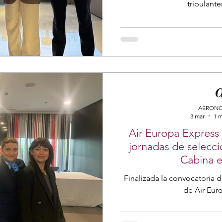
tripulante
AERONO
3 mar
1 m
Air Europa Express f
jornadas de selecci
Cabina 
Finalizada la convocatoria d
de Air Eur