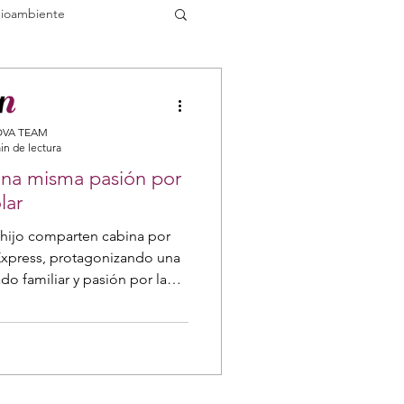
ioambiente
Convocatorias
VA TEAM
in de lectura
una misma pasión por
lar
ina por
Express, protagonizando una
do familiar y pasión por la
ción.