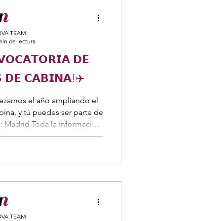
VA TEAM
min de lectura
𝗢𝗖𝗔𝗧𝗢𝗥𝗜𝗔 𝗗𝗘
 𝗗𝗘 𝗖𝗔𝗕𝗜𝗡𝗔!✈️
ezamos el año ampliando el
ina, y tú puedes ser parte de
e: Madrid Toda la información
#AirEuropaExpress #TCP #TripulantesDeCabina
VA TEAM