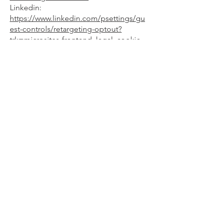
Linkedin:
https://www.linkedin.com/psettings/gu
est-controls/retargeting-optout?
trk=microsites-frontend_legal_cookie-
policy
Google:
https://www.google.es/intl/es/policies/
technologies/cookies/
¿QUÉ OCURRE SI NO ACEPTO
LAS COOKIES DE LA WEB?
En caso de que el usuario no permita
la instalación de cookies en su
navegador es posible que no pueda
acceder a alguna funcionalidad como,
por ejemplo, permanecer identificado.
¿SE REALIZAN
TRANSFERENCIAS