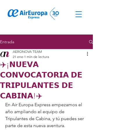
© Derechos de autor
Entrada
AERONOVA TEAM
21 ene
1 min de lectura
✈️¡𝗡𝗨𝗘𝗩𝗔
𝗖𝗢𝗡𝗩𝗢𝗖𝗔𝗧𝗢𝗥𝗜𝗔 𝗗𝗘
𝗧𝗥𝗜𝗣𝗨𝗟𝗔𝗡𝗧𝗘𝗦 𝗗𝗘
𝗖𝗔𝗕𝗜𝗡𝗔!✈️
En Air Europa Express empezamos el 
año ampliando el equipo de 
Tripulantes de Cabina, y tú puedes ser 
parte de esta nueva aventura.