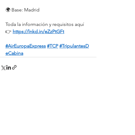
🌍 Base: Madrid
Toda la información y requisitos aquí 
👉 
https://lnkd.in/eZzPtGFt
#AirEuropaExpress
#TCP
#TripulantesD
eCabina
Política de Privacidad
Cookies
Ética & compliance