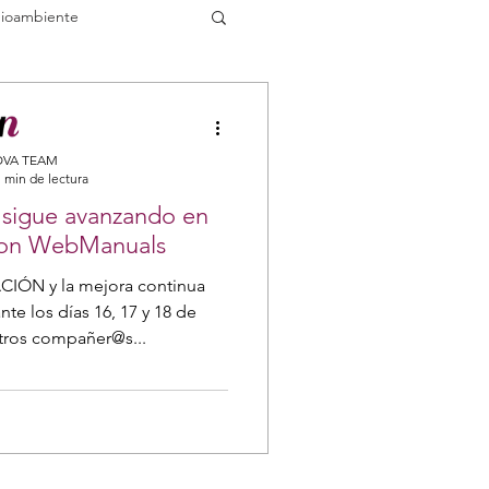
ioambiente
Convocatorias
VA TEAM
 min de lectura
 sigue avanzando en
 con WebManuals
a continua
te los días 16, 17 y 18 de
tros compañer@s...