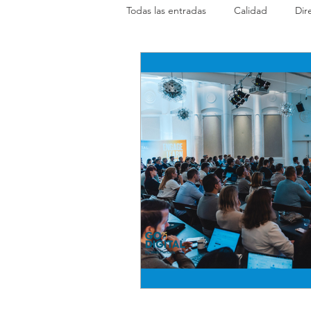
Todas las entradas
Calidad
Dir
Formación
Safety
WebMa
ITAerea
Aniversario
Trai