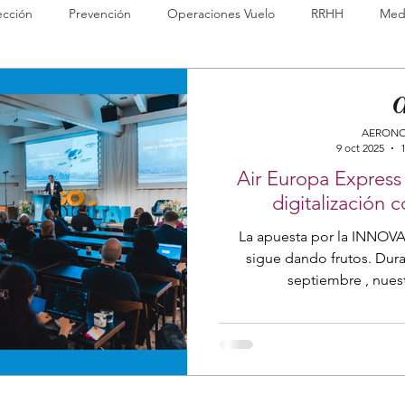
ección
Prevención
Operaciones Vuelo
RRHH
Med
nuals
ISO
Boeing
Web
Tripulaciones
Staff
AERONO
9 oct 2025
1
ning
LinkedIn
Hinfact
Apps
Air Europa Express
digitalización
La apuesta por la INNOVACIÓN y la mejor
sigue dando frutos. Duran
septiembre , nues